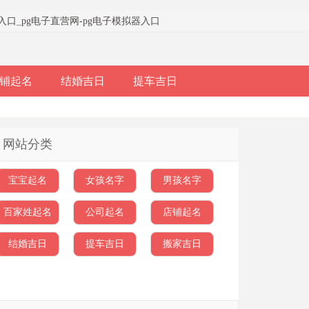
器入口
_
pg电子直营网-pg电子模拟器入口
铺起名
结婚吉日
提车吉日
网站分类
宝宝起名
女孩名字
男孩名字
百家姓起名
公司起名
店铺起名
结婚吉日
提车吉日
搬家吉日