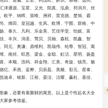
兆田、迎威、正君、利茂旺、娇识、慕翰、远亮、
汇泽通源、宝星、义光、阳真、泓鼎、邦润月、丝
、欧平、纳晖、策唯、洲祥、雷克德、楚旭、霸
尚、烽田、皇冠越、生风、欧博、宁图、群格、中
扬、泰久、凡利、乐金美、艺佳学堂、怡妮、富
佳、丰兴、润圣、莺贝、贝袖、森杭、凯鑫、智
、同元、奥谦、鼎维利、凯瑞伟、纶尊、智冠、寓
维、南丝、旺恩、梁金、金聪、虹洁、星明、扬盈
喜、本顺、浩码、祥金翔、汇美、奇旋、镇亮、魅
德亿、禾燕、蓝桦、贝辰磊、美频、彩元、星泰、
悦迪卓、铭新、江裕、晏洁、洁耀、赢杜、基佳、
形象，还要有着聚财的寓意。以上是个性起名大全
大家参考借鉴。