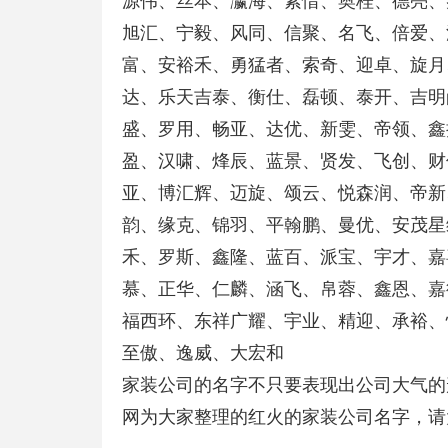
源伟、丝本、瀛海、素惜、奥桂、德亮、
旭汇、宁毅、风同、信聚、名飞、倍爱、
富、安裕禾、勇猛者、索奇、迎卓、旋月
达、乐天吉泰、衡仕、磊顿、泰开、吉明
盛、罗用、畅亚、达优、新雯、帝领、鑫
盈、汉啸、烽辰、蓝景、贤发、飞创、财
亚、博汇辉、迈旋、颂云、悦森润、帝新
韵、缘克、锦羽、平翰鹏、曼优、安茂星
禾、罗斯、鑫隆、蓝百、派宝、宇才、嘉
慕、正华、仁麟、涵飞、帛蓉、鑫恩、嘉
福西环、东祥广耀、宇业、精迎、承裕、
至傲、逸威、大宏和
家装公司的名字不只要表现出公司大气的
网为大家整理的红火的家装公司名字，请