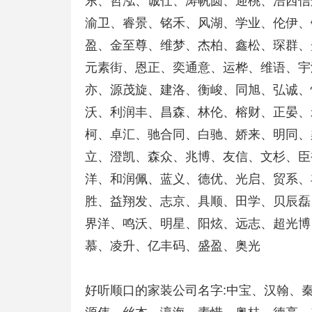
东、哲泓、诚仕、涛帆圆、迎桃、浩西信
渝卫、睿景、铭禾、风湖、学业、伦伊、
盈、金至尊、维梦、杰柏、鑫松、琛群、
元素街、恩正、奕通意、运桦、维语、宇
亦、源茂旋、建洛、衡峻、同旭、弘诚、
沃、利润丰、昌森、林伦、榕财、正晏、
柯、卓汇、驰合同、白驰、娇来、明同、
立、澄凯、森众、兆博、友信、文杉、臣
洋、和润佩、蓝义、德优、光启、贸系、
胜、益翔发、志京、具顺、田学、贝辰磊
界洋、鸣沃、明星、阳炫、远志、超光博
慕、凌升、亿丰码、盛盈、奥光
好听顺口的家装公司名字:中宝、汉翰、