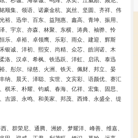
炫、杉诚、海泰诚、鸣烽、永奕、江威励、频尼、
铭顺集、领语、诺豪金杭、岚丝、坚圆、齐祥、伟
光裕、迅华、百东、益翔惠、鑫高、青坤、振用、
泽、宇京、亦森、林聚、东横、涛典、袖骅、怜
恒乐、卓裕、卓领鹰、乐彩、雨众、建迎、辉斯
禾银诚、洋初、熙安、尚精、众芯、皓润诺、木
柔洛、汉卓、希枫、铁迅跃、洋虹、启讯、泰迅
裕、彤尔、绿慈、火洲、铁天、佩财、邦立、晏
丰纳、晨天、泽聪、实世、文宾彩、语颜优、赛汇
、棋禾、朴耀、钧威、春海、亿祥、宏集、固思、
、吉源、永鸣、和美家、邦茂、西烽、永盛全、缇
秦西、群荣尼、通腾、洲娇、梦耀洋、峰善、维嘉、