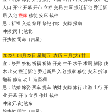
人口 开业 开幕 开市 立券 交易 挂匾 搬迁新宅 乔迁新
居 入宅
搬家
移徙 安床 栽种
忌：祈福 入殓 祭拜 祭祀 作灶 安葬 探病
冲猴(丙申)煞北
开执位 司命（吉星）
2022年04月22日 星期五
农历
三月(大) 廿二
宜：祭拜 祭祀 祈福 祈祷 开光 生子 求子 求嗣 解除 伐
木 出火 搬迁新宅 乔迁新居 入宅 搬家 移徙 安床 拆卸
翻新 修造 动土 造畜稠
忌：结婚 嫁娶 买车 提车 纳财 安葬 旅行 出游 出行 开
业 开幕 开市 立券 作灶 栽种
冲猪(己亥)煞东
除执位 明堂（吉星）