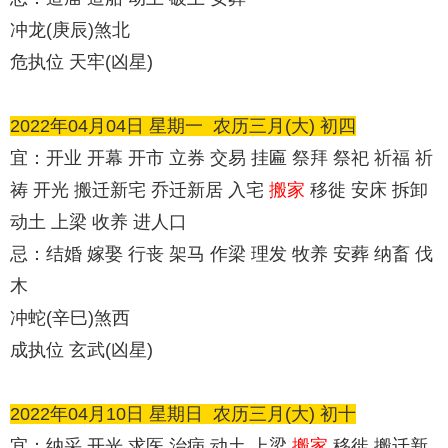
冲龙(庚辰)煞北
危执位 天牢(凶星)
2022年04月04日 星期一
农历
三月(大) 初四
宜：开业 开幕 开市 立券 交易 挂匾 祭拜 祭祀 祈福 祈
祷 开光 搬迁新宅 乔迁新居 入宅
搬家
移徙 安床 拆卸
动土 上梁 收养 进人口
忌：结婚 嫁娶 行丧 架马 作梁 理发 牧养 安葬 纳畜 伐
木
冲蛇(辛巳)煞西
成执位 玄武(凶星)
2022年04月10日 星期日
农历
三月(大) 初十
宜：纳采 开光 求医 治病 动土 上梁
搬家
移徙 搬迁新