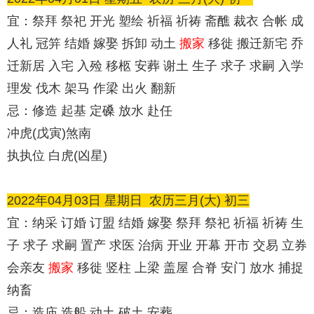
宜：祭拜 祭祀 开光 塑绘 祈福 祈祷 斋醮 裁衣 合帐 成
人礼 冠笄 结婚 嫁娶 拆卸 动土
搬家
移徙 搬迁新宅 乔
迁新居 入宅 入殓 移柩 安葬 谢土 生子 求子 求嗣 入学
理发 伐木 架马 作梁 出火 翻新
忌：修造 起基 定磉 放水 赴任
冲虎(戊寅)煞南
执执位 白虎(凶星)
2022年04月03日 星期日
农历
三月(大) 初三
宜：纳采 订婚 订盟 结婚 嫁娶 祭拜 祭祀 祈福 祈祷 生
子 求子 求嗣 置产 求医 治病 开业 开幕 开市 交易 立券
会亲友
搬家
移徙 竖柱 上梁 盖屋 合脊 安门 放水 捕捉
纳畜
忌：造庙 造船 动土 破土 安葬