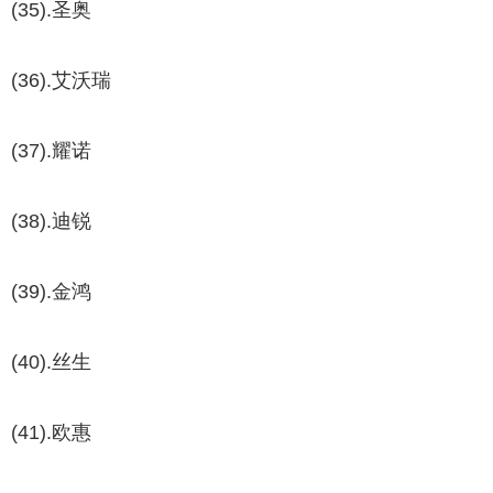
(35).圣奥
(36).艾沃瑞
(37).耀诺
(38).迪锐
(39).金鸿
(40).丝生
(41).欧惠