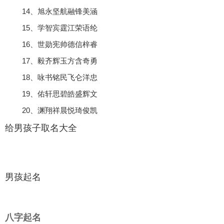
14、旭永坚航融锋美涵
15、学智宾霆江荣语纶
16、世勋宪帅德信梓睿
17、毅齐辉玉方含奇勇
18、咏书铭民飞仑洋忠
19、佑轩思碧皓盛辉文
20、渊翔祥晨悦琦俊凯
给男孩子取名大全
男孩起名
八字起名