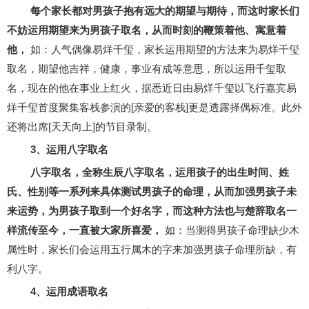
每个家长都对男孩子抱有远大的期望与期待，而这时家长们
不妨运用期望来为男孩子取名，从而时刻的鞭策着他、寓意着
他，
如：人气偶像易烊千玺，家长运用期望的方法来为易烊千玺
取名，期望他吉祥，健康，事业有成等意思，所以运用千玺取
名，现在的他在事业上红火，据悉近日由易烊千玺以飞行嘉宾易
烊千玺首度聚集客栈参演的[亲爱的客栈]更是透露择偶标准。此外
还将出席[天天向上]的节目录制。
3、运用八字取名
八字取名，全称生辰八字取名，运用孩子的出生时间、姓
氏、性别等一系列来具体测试男孩子的命理，从而加强男孩子未
来运势，为男孩子取到一个好名字，而这种方法也与楚辞取名一
样流传至今，一直被大家所喜爱，
如：当测得男孩子命理缺少木
属性时，家长们会运用五行属木的字来加强男孩子命理所缺，有
利八字。
4、运用成语取名