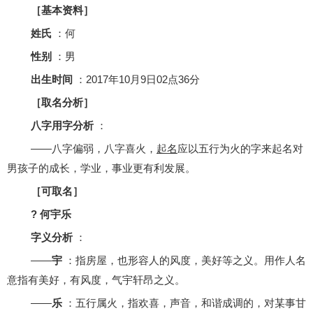
［基本资料］
姓氏
：何
性别
：男
出生时间
：2017年10月9日02点36分
［取名分析］
八字用字分析
：
——八字偏弱，八字喜火，
起名
应以五行为火的字来起名对
男孩子的成长，学业，事业更有利发展。
［可取名］
? 何宇乐
字义分析
：
——
宇
：指房屋，也形容人的风度，美好等之义。用作人名
意指有美好，有风度，气宇轩昂之义。
——
乐
：五行属火，指欢喜，声音，和谐成调的，对某事甘