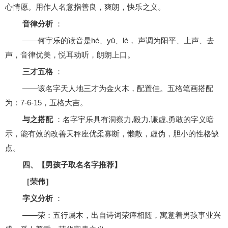
心情愿。用作人名意指善良，爽朗，快乐之义。
音律分析
：
——何宇乐的读音是hé、yǔ、lè， 声调为阳平、上声、去
声，音律优美，悦耳动听，朗朗上口。
三才五格
：
——该名字天人地三才为金火木，配置佳。五格笔画搭配
为：7-6-15，五格大吉。
与之搭配
：名字宇乐具有洞察力,毅力,谦虚,勇敢的字义暗
示，能有效的改善天秤座优柔寡断，懒散，虚伪，胆小的性格缺
点。
四、【男孩子取名名字推荐】
［荣伟］
字义分析
：
——荣：五行属木，出自诗词荣瘁相随，寓意着男孩事业兴