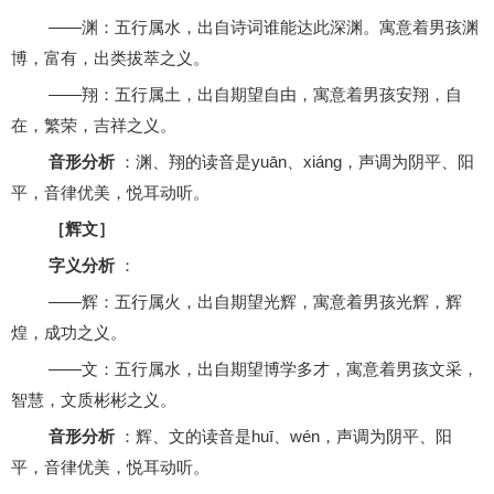
——渊：五行属水，出自诗词谁能达此深渊。寓意着男孩渊
博，富有，出类拔萃之义。
——翔：五行属土，出自期望自由，寓意着男孩安翔，自
在，繁荣，吉祥之义。
音形分析
：渊、翔的读音是yuān、xiáng，声调为阴平、阳
平，音律优美，悦耳动听。
［辉文］
字义分析
：
——辉：五行属火，出自期望光辉，寓意着男孩光辉，辉
煌，成功之义。
——文：五行属水，出自期望博学多才，寓意着男孩文采，
智慧，文质彬彬之义。
音形分析
：辉、文的读音是huī、wén，声调为阴平、阳
平，音律优美，悦耳动听。