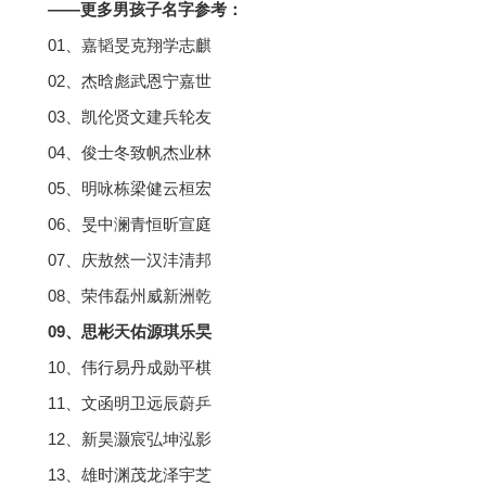
——更多男孩子名字参考：
01、嘉韬旻克翔学志麒
02、杰晗彪武恩宁嘉世
03、凯伦贤文建兵轮友
04、俊士冬致帆杰业林
05、明咏栋梁健云桓宏
06、旻中澜青恒昕宣庭
07、庆敖然一汉沣清邦
08、荣伟磊州威新洲乾
09、思彬天佑源琪乐旲
10、伟行易丹成勋平棋
11、文函明卫远辰蔚乒
12、新昊灏宸弘坤泓影
13、雄时渊茂龙泽宇芝