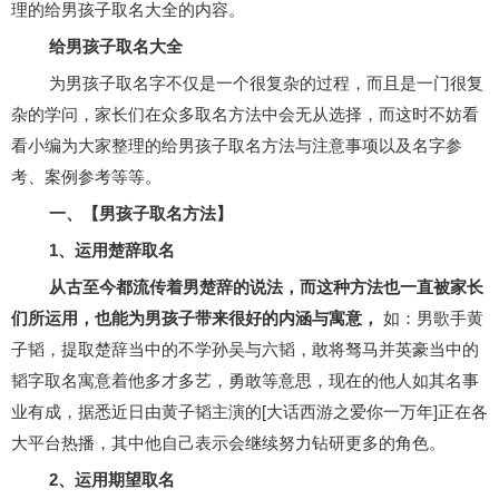
理的给男孩子取名大全的内容。
给男孩子取名大全
为男孩子取名字不仅是一个很复杂的过程，而且是一门很复
杂的学问，家长们在众多取名方法中会无从选择，而这时不妨看
看小编为大家整理的给男孩子取名方法与注意事项以及名字参
考、案例参考等等。
一、【男孩子取名方法】
1、运用楚辞取名
从古至今都流传着男楚辞的说法，而这种方法也一直被家长
们所运用，也能为男孩子带来很好的内涵与寓意，
如：男歌手黄
子韬，提取楚辞当中的不学孙吴与六韬，敢将驽马并英豪当中的
韬字取名寓意着他多才多艺，勇敢等意思，现在的他人如其名事
业有成，据悉近日由黄子韬主演的[大话西游之爱你一万年]正在各
大平台热播，其中他自己表示会继续努力钻研更多的角色。
2、运用期望取名