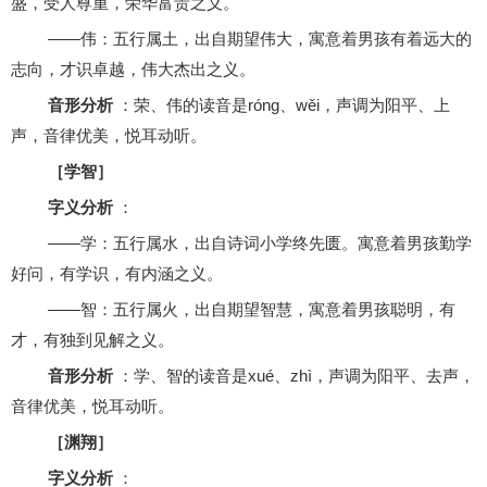
盛，受人尊重，荣华富贵之义。
——伟：五行属土，出自期望伟大，寓意着男孩有着远大的
志向，才识卓越，伟大杰出之义。
音形分析
：荣、伟的读音是róng、wěi，声调为阳平、上
声，音律优美，悦耳动听。
［学智］
字义分析
：
——学：五行属水，出自诗词小学终先匮。寓意着男孩勤学
好问，有学识，有内涵之义。
——智：五行属火，出自期望智慧，寓意着男孩聪明，有
才，有独到见解之义。
音形分析
：学、智的读音是xué、zhì，声调为阳平、去声，
音律优美，悦耳动听。
［渊翔］
字义分析
：