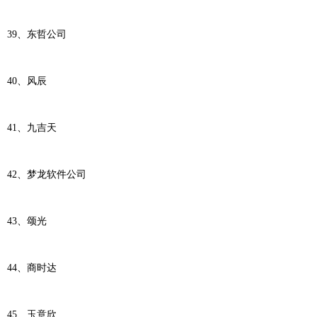
39、东哲公司
40、风辰
41、九吉天
42、梦龙软件公司
43、颂光
44、商时达
45、玉意欣