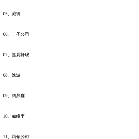
05、藏御
06、丰圣公司
07、嘉观轩峻
08、逸游
09、阔鼎鑫
10、如维平
11、灿领公司