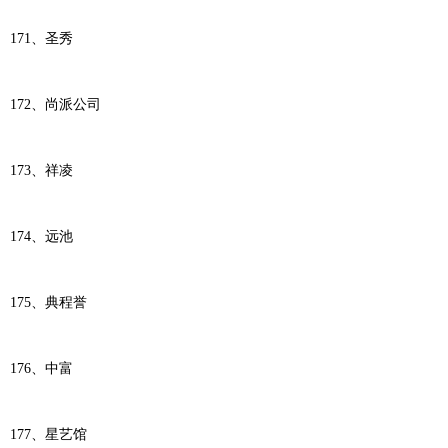
171、圣秀
172、尚派公司
173、祥凌
174、远池
175、典程誉
176、中富
177、星艺馆