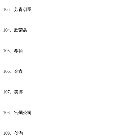
103、芳青创季
104、欣荣鑫
105、希翰
106、金鑫
107、美博
108、宏灿公司
109、创淘