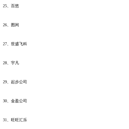
25、百悠
26、图闲
27、世盛飞科
28、宇凡
29、起步公司
30、金盈公司
31、旺旺汇乐