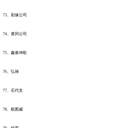
73、彩缘公司
74、黄冈公司
75、鑫春坤歌
76、弘禄
77、石代支
78、航图威