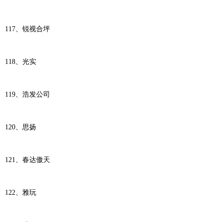
117、锐视合坪
118、光实
119、浩发公司
120、思扬
121、春达傲天
122、雅玩