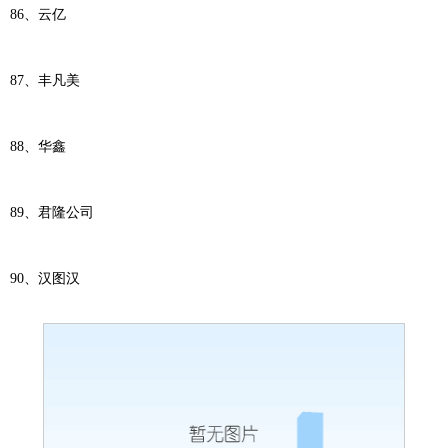
86、云亿
87、丰凡美
88、华鑫
89、君隆公司
90、汉图汉