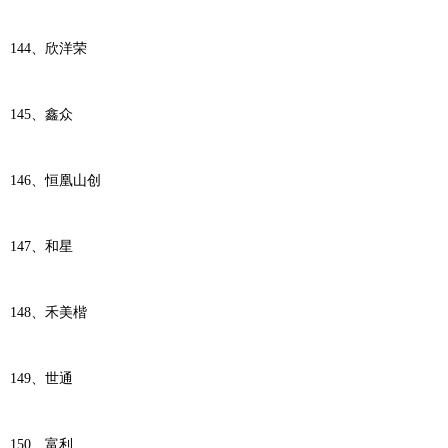
144、欣洋荣
145、鑫众
146、恒凰山创
147、和星
148、禾美楷
149、世通
150、富利