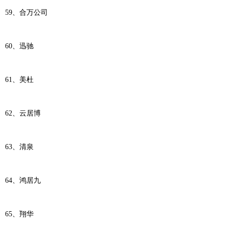
59、合万公司
60、迅驰
61、美杜
62、云居博
63、清泉
64、鸿居九
65、翔华