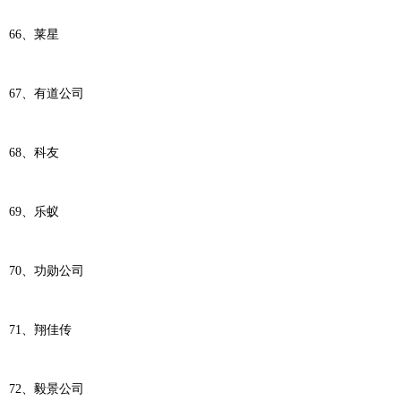
66、莱星
67、有道公司
68、科友
69、乐蚁
70、功勋公司
71、翔佳传
72、毅景公司