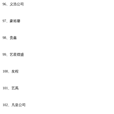
96、义浩公司
97、豪裕馨
98、贵鑫
99、艺星熠盛
100、友程
101、艺禹
102、凡皇公司