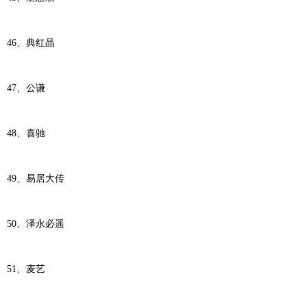
46、典红晶
47、公谦
48、喜驰
49、易居大传
50、泽永必遥
51、麦艺