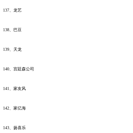
137、龙艺
138、巴豆
139、天龙
140、宫廷森公司
141、家友风
142、家亿海
143、扬喜乐