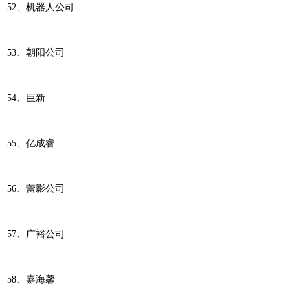
52、机器人公司
53、朝阳公司
54、巨新
55、亿成睿
56、蕾影公司
57、广裕公司
58、嘉海馨