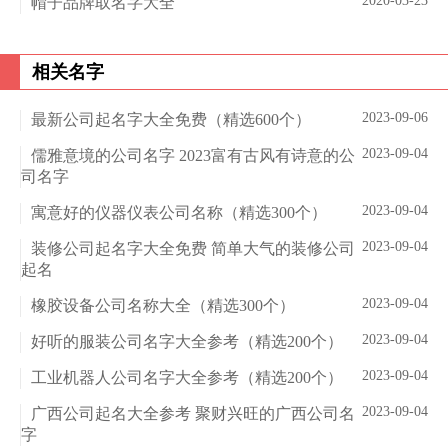
2020-03-23
帽子品牌取名字大全
相关名字
2023-09-06
最新公司起名字大全免费（精选600个）
2023-09-04
儒雅意境的公司名字 2023富有古风有诗意的公
司名字
2023-09-04
寓意好的仪器仪表公司名称（精选300个）
2023-09-04
装修公司起名字大全免费 简单大气的装修公司
起名
2023-09-04
橡胶设备公司名称大全（精选300个）
2023-09-04
好听的服装公司名字大全参考（精选200个）
2023-09-04
工业机器人公司名字大全参考（精选200个）
2023-09-04
广西公司起名大全参考 聚财兴旺的广西公司名
字