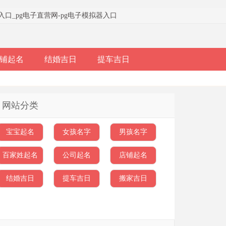
器入口
_
pg电子直营网-pg电子模拟器入口
铺起名
结婚吉日
提车吉日
网站分类
宝宝起名
女孩名字
男孩名字
百家姓起名
公司起名
店铺起名
结婚吉日
提车吉日
搬家吉日