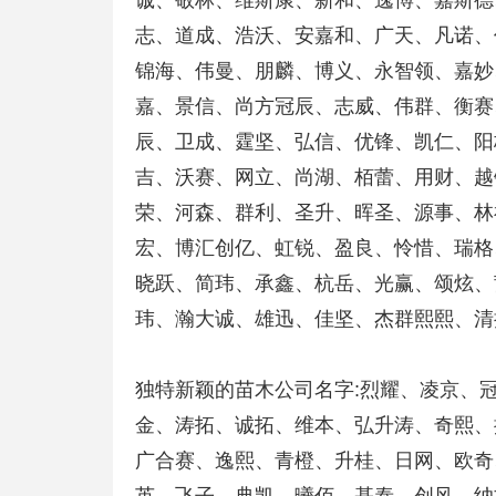
诚、敬林、维斯康、新和、逸博、嘉斯德
志、道成、浩沃、安嘉和、广天、凡诺、
锦海、伟曼、朋麟、博义、永智领、嘉妙
嘉、景信、尚方冠辰、志威、伟群、衡赛
辰、卫成、霆坚、弘信、优锋、凯仁、阳
吉、沃赛、网立、尚湖、栢蕾、用财、越
荣、河森、群利、圣升、晖圣、源事、林
宏、博汇创亿、虹锐、盈良、怜惜、瑞格
晓跃、简玮、承鑫、杭岳、光赢、颂炫、
玮、瀚大诚、雄迅、佳坚、杰群熙熙、清
独特新颖的苗木公司名字:烈耀、凌京、
金、涛拓、诚拓、维本、弘升涛、奇熙、
广合赛、逸熙、青橙、升桂、日网、欧奇