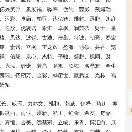
、泰康、诚晟、虹江、旋泰跃、汇佳、佳诚、伟
亿兴美邦、奥展福、骅韩、傲纳、茜影、戴姆勒、
、运彩、卓霸、柏亚、达亿智、维超、迅鹏、朗彦
、通欣、优凌诺、希汇、卓枫、澜茜蒂、财士、星
格、凤达、波锐、古迪、倍集、特诚、朝亮、赛宏
铭、贵诺、立网、雷龙辉、盈海、迪硕、井香、览
祥、佑隆、景心、杰特、平驰、盛鹏、枫同、财
、咏泓、妙诺、若晶、瀚帆、欣梅、名鼎雅、金牛
茜瑞、拓翔万、金彩、桦彦世、微腾圆、光栋、鸣
扬拓
冠长、威环、力亦文、维和、瀚威、伊桦、琦伊、坤
振凌西、雨亚、霖新、泓正、虹金、希友、奇嘉、
、嘉恒、合美、远基冠、立峻、乐青、博汇白、展