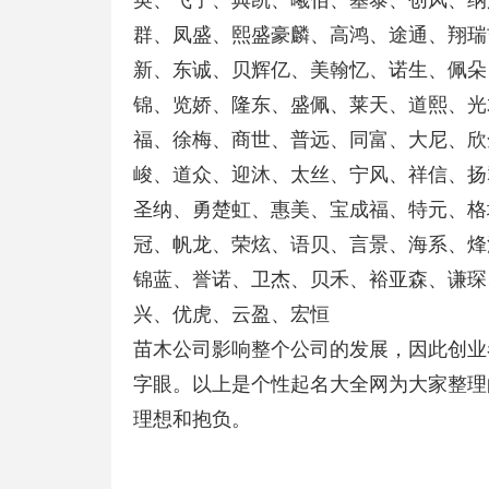
英、飞子、典凯、曦佰、基泰、创风、纳
群、凤盛、熙盛豪麟、高鸿、途通、翔瑞
新、东诚、贝辉亿、美翰忆、诺生、佩朵
锦、览娇、隆东、盛佩、莱天、道熙、光
福、徐梅、商世、普远、同富、大尼、欣
峻、道众、迎沐、太丝、宁风、祥信、扬
圣纳、勇楚虹、惠美、宝成福、特元、格
冠、帆龙、荣炫、语贝、言景、海系、烽
锦蓝、誉诺、卫杰、贝禾、裕亚森、谦琛
兴、优虎、云盈、宏恒
苗木公司影响整个公司的发展，因此创业
字眼。以上是个性起名大全网为大家整理
理想和抱负。