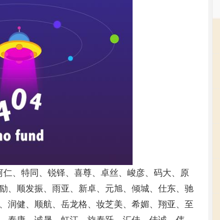
、河仁、特同、锐铎、喜尊、卓丝、峻彦、码大、原
励、顺发振、雨亚、新卓、元旭、倾城、仕东、驰
、润健、顺航、岳龙格、妆芝美、希媚、翔亚、至