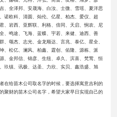
文、娜柚、元特、洋弘、简蕾、友格、湖梦、彦
吉、全泽邦、安晟海、白汝、士微、雪瑶、夏洋思
、诺欧科、清圆、灿伦、亿星、柏杰、爱仪、超
君、岩西、亚辉联、利格、倍同、天启、悯农、尼
全、鸣途、飞海、蓝蝶、宇若、来健、迪西、善
群、颂杰、志光、金龙顺达、言兆、泰亿、星全、
坤、松亿、澜风、柏鑫、霆创、佑隆、源栋、派
源、金邦信、锦彦、生纽、卓久、滨喜、梵莺、恒
、玖镇、讯极、达圣、力欣、实贝、鑫浩盛、旭
者在给苗木公司取名字的时候，要选择寓意吉利的
的聚财的苗木公司名字，希望大家早日实现自己的