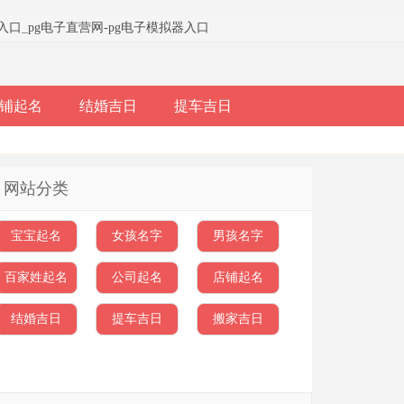
器入口
_
pg电子直营网-pg电子模拟器入口
铺起名
结婚吉日
提车吉日
网站分类
宝宝起名
女孩名字
男孩名字
百家姓起名
公司起名
店铺起名
结婚吉日
提车吉日
搬家吉日