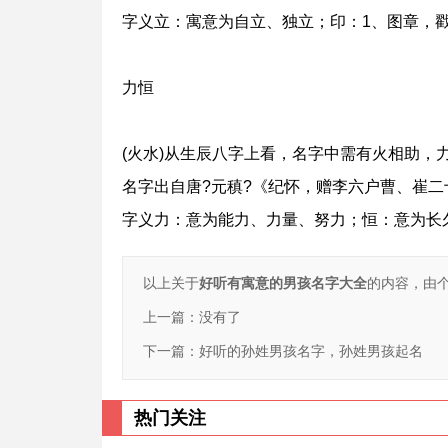
字义立：寓意为自立、独立；印：1、图章，戳
力恒
(火水)从生辰八字上看，名字中需有火相助，
名字出自唐?元稹?《纪怀，赠李六户曹、崔二十
字义力：意为能力、力量、努力；恒：意为长
以上关于
好听有寓意的男孩名字大全
的内容，由
上一篇：没有了
下一篇：
好听的孙姓男孩名字，孙姓男孩起名
热门关注