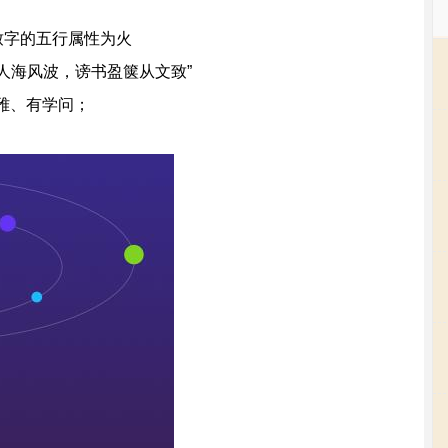
致字的五行属性为火
生人海风波，谤书盈箧从文致”
雅、有学问；