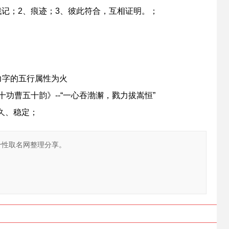
记；2、痕迹；3、彼此符合，互相证明。；
力字的五行属性为火
功曹五十韵》--“一心吞渤澥，戮力拔嵩恒”
久、稳定；
个性取名网整理分享。