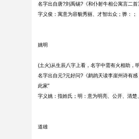
名字出自唐?刘禹锡?《和仆射牛相公寓言二首》
字义俊：寓意为容貌秀丽、才智出众；骅：；
姚明
(土火)从生辰八字上看，名字中需有火相助，
名字出自元?元好问?《鹧鸪天读李崖州诗有感，
此家”
字义姚：指姓氏；明：意为明亮、公开、清楚
道雄