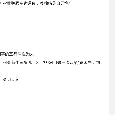
--“雕鹗腾空犹逞俊，骅骝啮足自无惊”
明字的五行属性为火
何处新生黄雀儿，》--“袄铮酱汗庾苁粢*姚宋光明到
、深明大义；