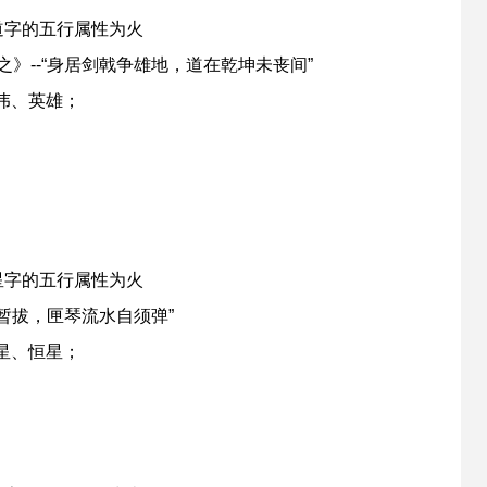
道字的五行属性为火
》--“身居剑戟争雄地，道在乾坤未丧间”
伟、英雄；
星字的五行属性为火
聊暂拔，匣琴流水自须弹”
星、恒星；