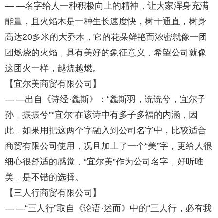
— —名字给人一种积极向上的精神，让大家浑身充满
能量，且火焰木是一种生长速度快，树干通直，树身
高达20多米的大乔木，它的花朵鲜艳而浓密就像一团
团燃烧的火焰，具有美好的象征意义，希望公司就像
这团火一样，越烧越燃。
【宜尔美商贸有限公司】
— —出自《诗经·螽斯》：“螽斯羽，诜诜兮，宜尔子
孙，振振兮”“宜尔”在该诗中有多子多福的内涵，因
此，如果用把这两个字融入到公司名字中，比较适合
商贸有限公司使用，况且加上了一个“美”字，更给人很
细心很舒适的感觉，“宜尔美”作为公司名字，好听唯
美，是不错的选择。
【三人行商贸有限公司】
— —“三人行”取自《论语·述而》中的“三人行，必有我