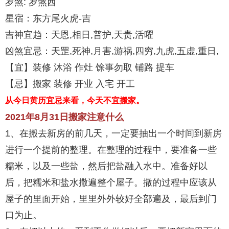
岁煞: 岁煞西
星宿：东方尾火虎-吉
吉神宜趋：天恩,相日,普护,天贵,活曜
凶煞宜忌：天罡,死神,月害,游祸,四穷,九虎,五虚,重日,
【宜】装修 沐浴 作灶 馀事勿取 铺路 提车
【忌】搬家 装修 开业 入宅 开工
从今日黄历宜忌来看，今天不宜搬家。
2021年8月31日搬家注意什么
1、在搬去新房的前几天，一定要抽出一个时间到新房
进行一个提前的整理。在整理的过程中，要准备一些
糯米，以及一些盐，然后把盐融入水中。准备好以
后，把糯米和盐水撒遍整个屋子。撒的过程中应该从
屋子的里面开始，里里外外较好全部遍及，最后到门
口为止。