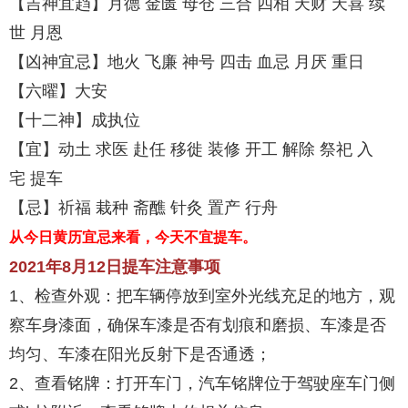
【吉神宜趋】月德 金匮 母仓 三合 四相 天财 天喜 续
世 月恩
【凶神宜忌】地火 飞廉 神号 四击 血忌 月厌 重日
【六曜】大安
【十二神】成执位
【宜】动土 求医 赴任 移徙 装修 开工 解除 祭祀 入
宅 提车
【忌】祈福 栽种 斋醮 针灸 置产 行舟
从今日黄历宜忌来看，今天不宜提车。
2021年8月12日提车注意事项
1、检查外观：把车辆停放到室外光线充足的地方，观
察车身漆面，确保车漆是否有划痕和磨损、车漆是否
均匀、车漆在阳光反射下是否通透；
2、查看铭牌：打开车门，汽车铭牌位于驾驶座车门侧