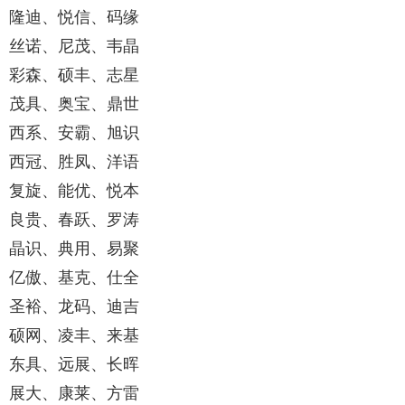
隆迪、悦信、码缘
丝诺、尼茂、韦晶
彩森、硕丰、志星
茂具、奥宝、鼎世
西系、安霸、旭识
西冠、胜凤、洋语
复旋、能优、悦本
良贵、春跃、罗涛
晶识、典用、易聚
亿傲、基克、仕全
圣裕、龙码、迪吉
硕网、凌丰、来基
东具、远展、长晖
展大、康莱、方雷