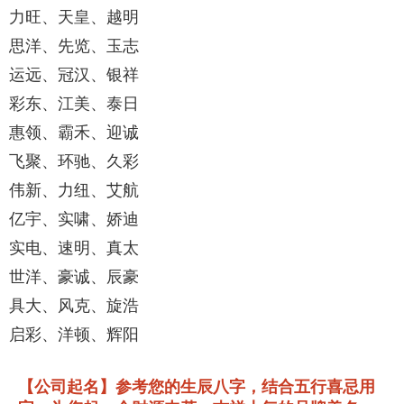
力旺、天皇、越明
思洋、先览、玉志
运远、冠汉、银祥
彩东、江美、泰日
惠领、霸禾、迎诚
飞聚、环驰、久彩
伟新、力纽、艾航
亿宇、实啸、娇迪
实电、速明、真太
世洋、豪诚、辰豪
具大、风克、旋浩
启彩、洋顿、辉阳
【公司起名】参考您的生辰八字，结合五行喜忌用