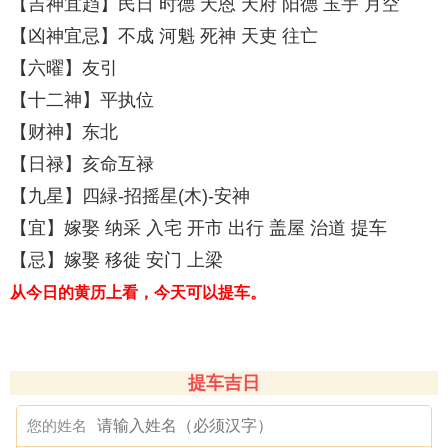
【吉神宜趋】民日 时德 天恩 天府 阳德 玉宇 月空
【凶神宜忌】不成 河魁 死神 天吏 往亡
【六曜】友引
【十二神】平执位
【财神】东北
【日禄】亥命互禄
【九星】四緑-招摇星(木)-安神
【宜】嫁娶 纳采 入宅 开市 出行 盖屋 治道 提车
【忌】嫁娶 移徙 安门 上梁
从今日的黄历上看，今天可以提车。
提车吉日
您的姓名