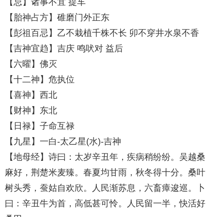
【忌】诸事不宜 提车
【胎神占方】碓磨门外正东
【彭祖百忌】乙不栽植千株不长 卯不穿井水泉不香
【吉神宜趋】吉庆 鸣吠对 益后
【六曜】佛灭
【十二神】危执位
【喜神】西北
【财神】东北
【日禄】子命互禄
【九星】一白-太乙星(水)-吉神
【地母经】诗曰：太岁辛丑年，疾病稍纷纷。吴越桑
麻好，荆楚米麦臻。春夏均甘雨，秋冬得十分。桑叶
树头秀，蚕姑自欢欣。人民渐苏息，六畜瘴逡巡。卜
曰：辛丑牛为首，高低甚可怜。人民留一半，快活好