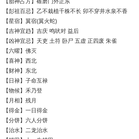
【胎神占方】碓磨门外正东
【彭祖百忌】乙不栽植千株不长 卯不穿井水泉不香
【星宿】翼宿(翼火蛇)
【吉神宜趋】吉庆 鸣吠对 益后
【凶神宜忌】天吏 土符 卧尸 五虚 正四废 朱雀
【六曜】佛灭
【喜神】西北
【财神】东北
【日禄】子命互禄
【物候】禾乃登
【月相】残月
【得金】一日得金
【分饼】六人分饼
【治水】二龙治水