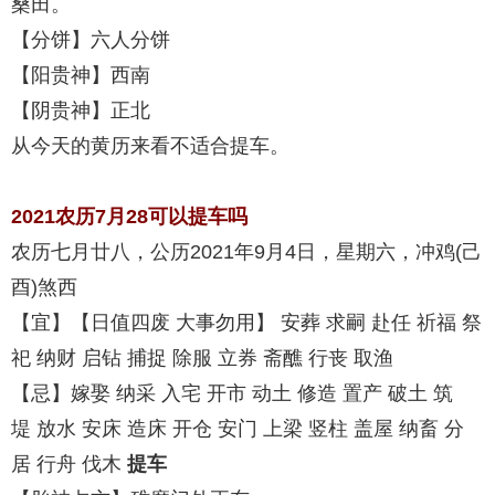
桑田。
【分饼】六人分饼
【阳贵神】西南
【阴贵神】正北
从今天的黄历来看不适合提车。
2021农历7月28可以提车吗
农历七月廿八，公历2021年9月4日，星期六，冲鸡(己
酉)煞西
【宜】【日值四废 大事勿用】 安葬 求嗣 赴任 祈福 祭
祀 纳财 启钻 捕捉 除服 立券 斋醮 行丧 取渔
【忌】嫁娶 纳采 入宅 开市 动土 修造 置产 破土 筑
堤 放水 安床 造床 开仓 安门 上梁 竖柱 盖屋 纳畜 分
居 行舟 伐木
提车