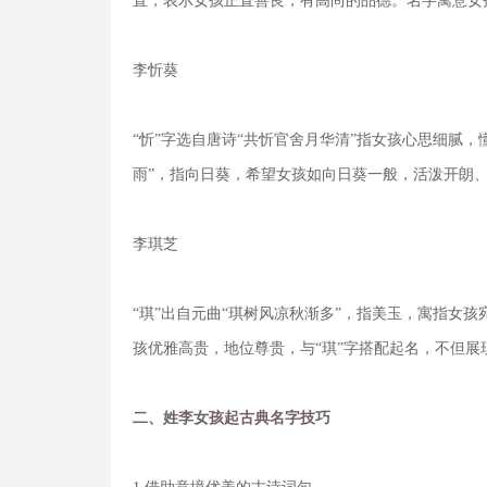
直，表示女孩正直善良，有高尚的品德。名字寓意女
李忻葵
“忻”字选自唐诗“共忻官舍月华清”指女孩心思细腻，
雨”，指向日葵，希望女孩如向日葵一般，活泼开朗
李琪芝
“琪”出自元曲“琪树风凉秋渐多”，指美玉，寓指女孩
孩优雅高贵，地位尊贵，与“琪”字搭配起名，不但
二、姓李女孩起古典名字技巧