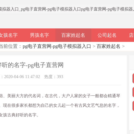
子模拟器入口
_
pg电子直营网-pg电子模拟器入口
pg电子直营网-pg电子模拟
女孩名字
男孩名字
百家姓起名
公司起名
店
当前位置：
pg电子直营网-pg电子模拟器入口
>
百家姓起名
>
听的名字-pg电子直营网
020-04-06 11:47:02
热度：393
俗、美丽大方的代名词，在古代，大户人家的女子一般都会精通琴
。现在很多家长都想为自己的女儿起一个有古风文艺气息的名字，
女孩古典好听的名字。