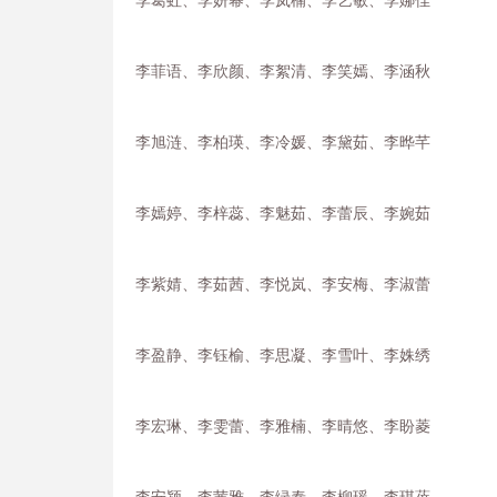
李葛虹、李妍幂、李岚楠、李艺敏、李娜佳
李菲语、李欣颜、李絮清、李笑嫣、李涵秋
李旭涟、李柏瑛、李冷媛、李黛茹、李晔芊
李嫣婷、李梓蕊、李魅茹、李蕾辰、李婉茹
李紫婧、李茹茜、李悦岚、李安梅、李淑蕾
李盈静、李钰榆、李思凝、李雪叶、李姝绣
李宏琳、李雯蕾、李雅楠、李晴悠、李盼菱