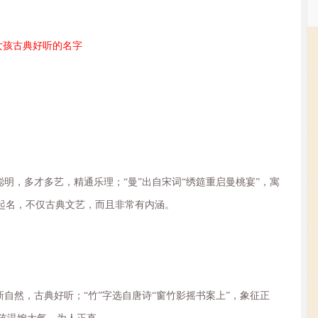
女孩古典好听的名字
聪明，多才多艺，精通乐理；“曼”出自宋词“绣筵重启曼桃宴”，寓
配起名，不仅古典文艺，而且非常有内涵。
新自然，古典好听；“竹”字选自唐诗“窗竹影摇书案上”，象征正