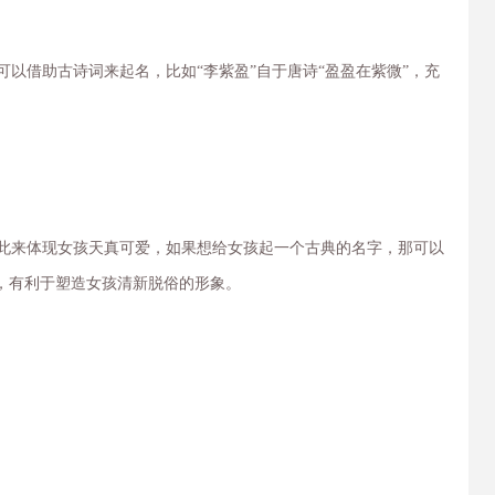
以借助古诗词来起名，比如“李紫盈”自于唐诗“盈盈在紫微”，充
此来体现女孩天真可爱，如果想给女孩起一个古典的名字，那可以
名，有利于塑造女孩清新脱俗的形象。