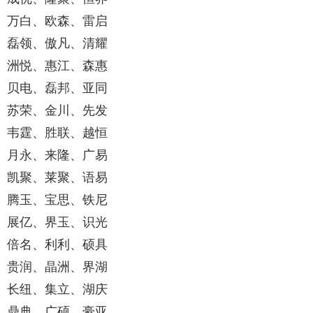
万白、欧森、雷启
磊领、傲凡、清耀
洲悦、惠江、森惠
贝电、磊邦、亚同
苏荣、金川、先发
韦霆、胜联、越恒
月永、来隆、广易
凯聚、莱聚、语易
腾玉、宝思、铁尼
展亿、界玉、识光
倍名、利利、硕具
贵润、晶洲、界湖
长纽、集立、湖庆
鼎典、广硕、豪亚