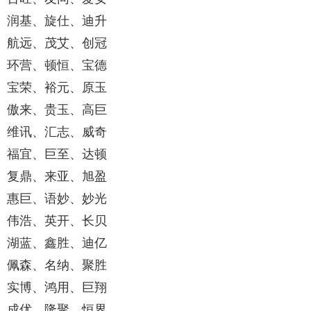
润基、旋仕、迪升
航远、茂艾、创冠
环营、顿恒、宝德
宝荣、裕元、原玉
傲来、贵玉、高巨
维讯、汇志、威奇
福宜、巨至、达顿
复鼎、来亚、旭盈
惠巨、语妙、妙光
伟浩、英开、长贝
湖蓝、鑫胜、迪亿
佩森、名纳、聚胜
实博、鸿用、巨翔
成优、隆聚、恒界