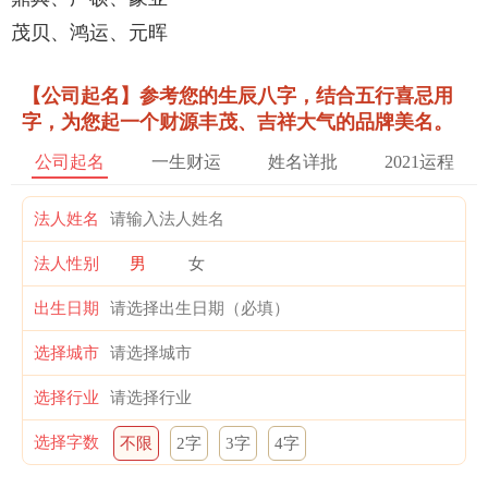
茂贝、鸿运、元晖
【公司起名】参考您的生辰八字，结合五行喜忌用
字，为您起一个财源丰茂、吉祥大气的品牌美名。
公司起名
一生财运
姓名详批
2021运程
法人姓名
法人性别
男
女
出生日期
选择城市
选择行业
选择字数
不限
2字
3字
4字