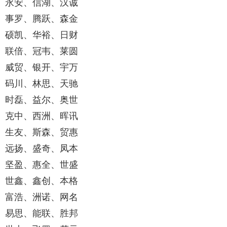
永安、信湖、汉诚
事罗、腾跃、森金
硕凯、华裕、日财
联倍、冠韦、莱圆
威贸、银开、宇万
码川、林思、天驰
时磊、益尔、奥世
克中、西洲、晖讯
生友、斯森、贸惠
远扬、盛奇、凤本
坚盈、惠全、世盛
世鑫、鑫创、本格
富浩、洲诺、网名
易思、能联、胜邦