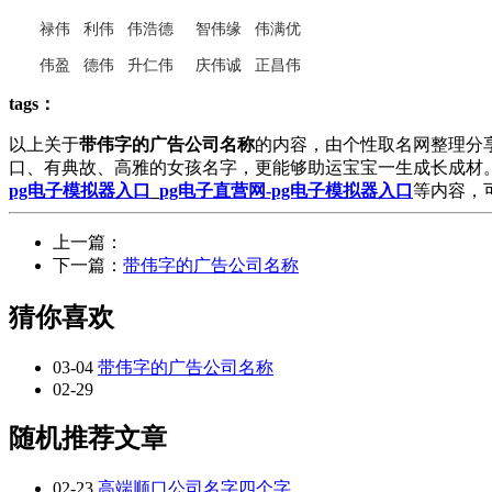
禄伟 利伟 伟浩德 智伟缘 伟满优
伟盈 德伟 升仁伟 庆伟诚 正昌伟
tags：
以上关于
带伟字的广告公司名称
的内容，由个性取名网整理分
口、有典故、高雅的女孩名字，更能够助运宝宝一生成长成材
pg电子模拟器入口
_
pg电子直营网-pg电子模拟器入口
等内容，
上一篇：
下一篇：
带伟字的广告公司名称
猜你喜欢
03-04
带伟字的广告公司名称
02-29
随机推荐文章
02-23
高端顺口公司名字四个字