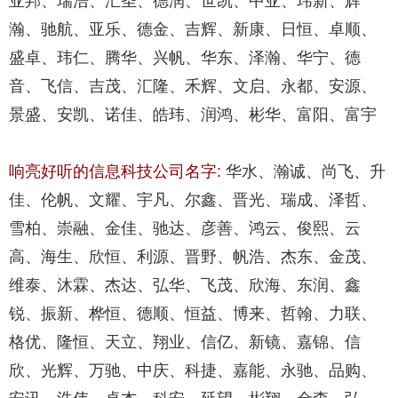
亚邦、瑞浩、汇圣、德润、世凯、中亚、玮新、辉
瀚、驰航、亚乐、德金、吉辉、新康、日恒、卓顺、
盛卓、玮仁、腾华、兴帆、华东、泽瀚、华宁、德
音、飞信、吉茂、汇隆、禾辉、文启、永都、安源、
景盛、安凯、诺佳、皓玮、润鸿、彬华、富阳、富宇
响亮好听的信息科技公司名字:
华水、瀚诚、尚飞、升
佳、伦帆、文耀、宇凡、尔鑫、晋光、瑞成、泽哲、
雪柏、崇融、金佳、驰达、彦善、鸿云、俊熙、云
高、海生、欣恒、利源、晋野、帆浩、杰东、金茂、
维泰、沐霖、杰达、弘华、飞茂、欣海、东润、鑫
锐、振新、桦恒、德顺、恒益、博来、哲翰、力联、
格优、隆恒、天立、翔业、信亿、新镜、嘉锦、信
欣、光辉、万驰、中庆、科捷、嘉能、永驰、品购、