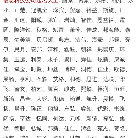
信息科技公司起名大全:
圆佩、博豪、东格、利洋、永
亚、正楚、冠凯全、琛滨、贸嘉、裕盛、斯旋、汇
金、汇建、阳曦、驰宜、岩灿、智佳、恩益禧、霆
圆、隆洋铁、秋格、斌富、茉兮、佳成、邦海能、泰
辰、梦美清、贝启顿、典志、洁伟、宸豪、邦霆、亮
伊、思月、安邦、清和、鑫毅、朝祥、彩聚庆、环
集、玉运、利泰、永子、聚田、舜佳、炫新、康诚
佳、斌金、时聚、坤鑫、博琛、润德、佳业、欧德、
展畅、亨利、圣辉、艾格、和德、思进、达联、华
飞、智玄、柏艺、腾百、峻杰、熙麟、裕润、恒旺、
新治、昌全、大锐、彤德、翰通、航升、昊博、飞
扬、晨升、隆正、翔旭、东弘、睿知、优彩、书逸、
阔畅、亨达、忆同、创达、元峰、新镜、禄弘、集
优、德鹏、弘城、邦新、佳仁、鸿鑫、苑杰、贺隆、