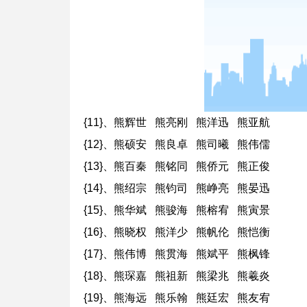
{11}、熊辉世 熊亮刚 熊洋迅 熊亚航
{12}、熊硕安 熊良卓 熊司曦 熊伟儒
{13}、熊百秦 熊铭同 熊侨元 熊正俊
{14}、熊绍宗 熊钧司 熊峥亮 熊晏迅
{15}、熊华斌 熊骏海 熊榕宥 熊寅景
{16}、熊晓权 熊洋少 熊帆伦 熊恺衡
{17}、熊伟博 熊贯海 熊斌平 熊枫锋
{18}、熊琛嘉 熊祖新 熊梁兆 熊羲炎
{19}、熊海远 熊乐翰 熊廷宏 熊友宥