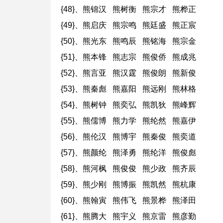
{48}、熊锦汉 熊树衡 熊宗才 熊桦正
{49}、熊启庆 熊宗鸣 熊廷盛 熊正宸
{50}、熊光东 熊鸣辰 熊铭海 熊宗金
{51}、熊本锋 熊志宗 熊俊侨 熊成兆
{52}、熊言亚 熊汉霆 熊俊朗 熊新俊
{53}、熊秦彪 熊嘉阳 熊远刚 熊林格
{54}、熊树钟 熊奕弘 熊凯狄 熊峰辉
{55}、熊儒博 熊力学 熊纶然 熊嘉伊
{56}、熊伦汉 熊博宇 熊秦俊 熊奕道
{57}、熊颜纶 熊泽勇 熊纶洋 熊俊彪
{58}、熊河枫 熊俊俊 熊少政 熊齐辰
{59}、熊少刚 熊博振 熊凯然 熊杭康
{60}、熊翰寅 熊伟飞 熊景桦 熊泽田
{61}、熊腾大 熊宇义 熊京雷 熊彦勤