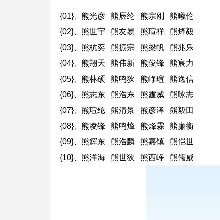
{01}、熊光彦 熊辰纶 熊宗刚 熊曦伦
{02}、熊世宇 熊友易 熊瑄祥 熊烽毅
{03}、熊杭奕 熊振宗 熊梁帆 熊兆乐
{04}、熊翔天 熊伟新 熊俊锋 熊宸力
{05}、熊林硕 熊鸣狄 熊峥瑄 熊逸信
{06}、熊志东 熊浩东 熊霆威 熊咏志
{07}、熊瑄纶 熊清景 熊彦泽 熊毅田
{08}、熊凌锋 熊鸣烽 熊烽霖 熊廉衡
{09}、熊辉东 熊浩麟 熊嘉镇 熊恺世
{10}、熊洋海 熊世狄 熊西峥 熊儒威