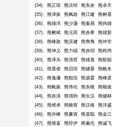
{34}、熊正琛 熊汉经 熊东炎 熊卓天
{35}、熊泽振 熊枫政 熊江建 熊树基
{36}、熊雄洋 熊少灏 熊秦易 熊驹雄
{37}、熊郴斌 熊元田 熊炎希 熊雄新
{38}、熊峰政 熊滨健 熊隽隽 熊仲学
{39}、熊坤义 熊力镇 熊炎绍 熊程伟
{40}、熊泽乐 熊清世 熊雄晨 熊航聪
{41}、熊晨俊 熊启瑄 熊键晏 熊帆冬
{42}、熊逸谦 熊聪浩 熊源霆 熊峰彦
{43}、熊帆振 熊伟伦 熊东晓 熊顺俊
{44}、熊炎清 熊强驹 熊生汉 熊键林
{45}、熊维承 熊晓宥 熊汉格 熊洋盛
{46}、熊亦峰 熊廉寅 熊嘉聪 熊金江
{47}、熊维嘉 熊经伊 熊羲伦 熊诚飞