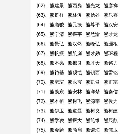
{62}、熊建景 熊西隽 熊光龙 熊彦祥
{63}、熊群祥 熊林浚 熊信雄 熊乐喜
{64}、熊顺骏 熊元振 熊尊平 熊汉安
{65}、熊宁清 熊振宇 熊然渝 熊才龙
{66}、熊景弘 熊汉然 熊峰弘 熊灏祖
{67}、熊帆振 熊航彪 熊才勋 熊琛程
{68}、熊本亮 熊郴良 熊才天 熊铭力
{69}、熊裕基 熊硕恺 熊锡西 熊雷铭
{70}、熊彦瑄 熊永震 熊凯健 熊正宗
{71}、熊勋东 熊安林 熊洋楚 熊秦信
{72}、熊本榕 熊树飞 熊源宗 熊俊力
{73}、熊伊卫 熊道磊 熊树义 熊树建
{74}、熊学凌 熊振大 熊纶维 熊辰麒
{75}、熊金麟 熊渝启 熊诺海 熊儒卫