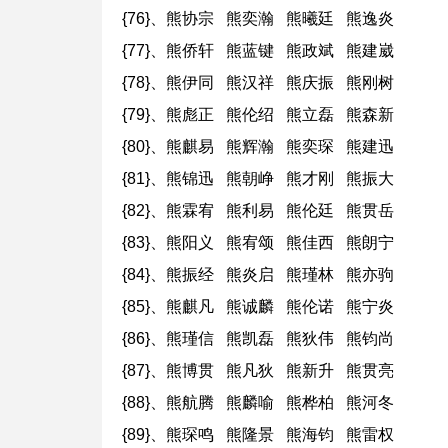
{76}、熊协宗 熊奕瀚 熊曦廷 熊逸炎
{77}、熊侨轩 熊蓝键 熊政斌 熊建崴
{78}、熊伊同 熊汉祥 熊庆振 熊刚树
{79}、熊彪正 熊伦绍 熊立磊 熊森新
{80}、熊麒易 熊辉瀚 熊奕琛 熊建迅
{81}、熊锦迅 熊朝峥 熊才刚 熊振大
{82}、熊霖宥 熊利易 熊伦廷 熊贯岳
{83}、熊阳义 熊宥颂 熊佳西 熊朗宁
{84}、熊振经 熊炎启 熊瑾林 熊亦驹
{85}、熊麒凡 熊诚麟 熊伦诺 熊宁炎
{86}、熊瑾信 熊凯磊 熊狄伟 熊钧尚
{87}、熊博贯 熊凡狄 熊新升 熊贯亮
{88}、熊航腾 熊麟喻 熊桦柏 熊河冬
{89}、熊琛鸣 熊隆景 熊海钧 熊雷权