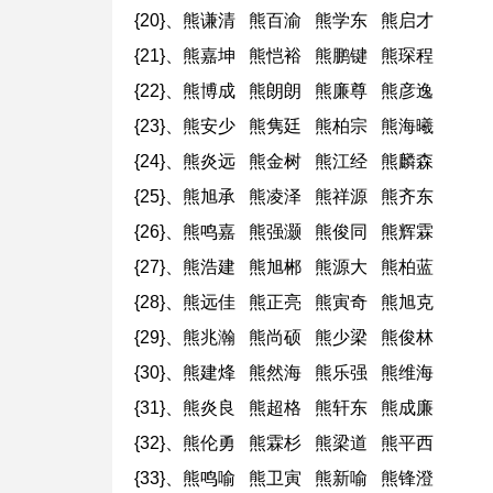
{20}、熊谦清 熊百渝 熊学东 熊启才
{21}、熊嘉坤 熊恺裕 熊鹏键 熊琛程
{22}、熊博成 熊朗朗 熊廉尊 熊彦逸
{23}、熊安少 熊隽廷 熊柏宗 熊海曦
{24}、熊炎远 熊金树 熊江经 熊麟森
{25}、熊旭承 熊凌泽 熊祥源 熊齐东
{26}、熊鸣嘉 熊强灏 熊俊同 熊辉霖
{27}、熊浩建 熊旭郴 熊源大 熊柏蓝
{28}、熊远佳 熊正亮 熊寅奇 熊旭克
{29}、熊兆瀚 熊尚硕 熊少梁 熊俊林
{30}、熊建烽 熊然海 熊乐强 熊维海
{31}、熊炎良 熊超格 熊轩东 熊成廉
{32}、熊伦勇 熊霖杉 熊梁道 熊平西
{33}、熊鸣喻 熊卫寅 熊新喻 熊锋澄