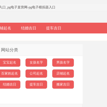
器入口
_
pg电子直营网-pg电子模拟器入口
铺起名
结婚吉日
提车吉日
网站分类
宝宝起名
女孩名字
男孩名字
百家姓起名
公司起名
店铺起名
结婚吉日
提车吉日
搬家吉日