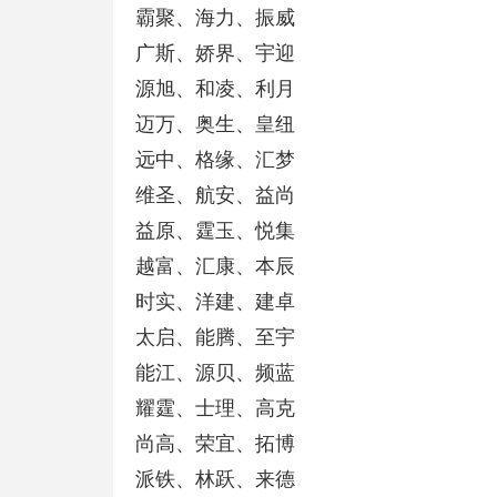
霸聚、海力、振威
广斯、娇界、宇迎
源旭、和凌、利月
迈万、奥生、皇纽
远中、格缘、汇梦
维圣、航安、益尚
益原、霆玉、悦集
越富、汇康、本辰
时实、洋建、建卓
太启、能腾、至宇
能江、源贝、频蓝
耀霆、士理、高克
尚高、荣宜、拓博
派铁、林跃、来德