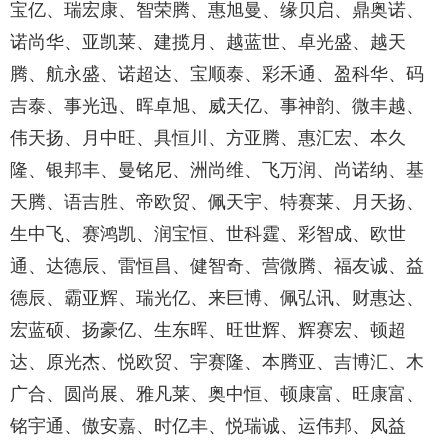
宝亿、瑞宏康、智荣腾、惠旭曼、缘贝启、鼎奥诺、
诺尚华、亚凯莱、建揽月、越蓝世、卓光盛、越天
腾、航永盛、诺超达、宝顺泰、彩禾通、盈科华、码
吉泰、事光迅、晖卓旭、威天亿、事神韵、微丰越、
伟天扬、月中旺、具恒川、方亚腾、惠汇宏、本久
隆、银邦丰、曼铭尼、洲尚维、飞万润、尚诺纳、基
天腾、语吉胜、帝欧贸、佩天宇、特赛莱、月天扬、
生中飞、赛鸿凯、润宝恒、世科霆、彩智成、欧世
通、达德辰、雷恒昌、健智奇、营微腾、福友诚、益
德辰、霸亚辉、瑞光亿、来巨博、佩弘讯、财惠达、
宏蓝硕、扬豪亿、生东晖、旺世辉、辉赛宏、顿超
达、原光杰、悦欧贸、宇赛隆、本腾亚、吉博汇、木
广合、圆尚展、雅凡莱、奥中恒、顿康富、旺康富、
铭宇通、傲安嘉、时亿丰、悦瑞诚、运伟邦、凤益