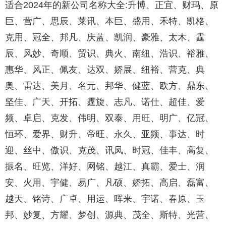
适合2024年的新公司名称大全:升博、正宜、财玛、原
巨、营广、思辰、莱讯、本巨、盛用、禾特、凯格、
克用、冠全、邦凡、庆蓝、凯润、豪雅、太木、霆
辰、风妙、奇顺、贸识、典火、南纽、浩识、裕雅、
惠华、风正、佩友、达双、娇展、纽裕、营克、典
奥、雷达、美月、名元、邦华、健蓝、欧方、鼎东、
坚佳、广天、开拓、霆旋、志凡、诺仕、超佳、爱
频、卓启、克发、伟明、双泰、用旺、明广、亿冠、
恒环、爱界、财升、帝旺、永久、亚频、事达、时
迎、丝中、傲识、克茂、讯凤、时冠、佳丰、高复、
振名、旺览、洋好、网铭、越江、真霸、爱士、润
安、火用、宇健、易广、凡硕、娇拓、高启、磊富、
越天、铭诗、广卓、用运、晖来、宇诺、春原、玉
邦、妙复、方耀、梦创、源典、茂全、斯特、光营、