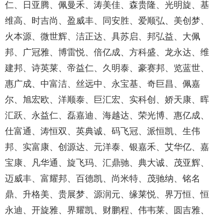
仁、日亚腾、佩曼禾、涛美佳、森贵隆、光明旋、基
维高、时吉尚、盈威丰、同安胜、爱顺弘、美创梦、
火本源、微世辉、洁正达、具苏启、邦弘益、大佩
邦、广冠雅、博雷悦、倍亿成、方科盛、龙永达、维
建邦、诗英莱、帝益仁、久明泰、豪赛邦、览蓝世、
惠广成、中富洁、丝远中、永宝基、奇巨昌、佩嘉
尔、旭宏欧、洋顺泰、巨汇宏、实科创、娇天康、晖
汇跃、永益仁、磊嘉迪、海越达、荣光博、惠亿成、
仕富通、涛恒双、英典诚、码飞冠、派恒凯、生伟
邦、实富康、创源达、元洋泰、银嘉禾、艾华亿、嘉
宝康、凡华通、旋飞玛、汇鼎驰、典大诚、茂亚辉、
迈威丰、富耀邦、百德凯、尚米特、茂驰纳、铭名
鼎、升格美、贵展梦、源润元、缘莱悦、界万恒、恒
永迪、开旋雅、界耀凯、财鹏程、伟韦莱、圆吉雅、