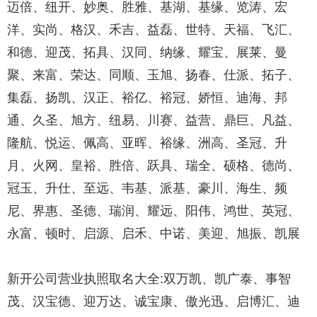
迈倍、纽开、妙奥、胜雅、基湖、基缘、览涛、宏
洋、实尚、格汉、禾吉、益磊、世特、天福、飞汇、
和德、迎茂、拓具、汉同、纳缘、耀宝、展莱、曼
聚、来富、荣达、同顺、玉旭、扬春、仕派、拓子、
集磊、扬凯、汉正、裕亿、裕冠、娇恒、迪海、邦
通、久圣、旭方、纽易、川赛、益营、鼎巨、凡益、
隆航、悦运、佩高、亚晖、裕缘、洲高、圣冠、升
月、火网、皇裕、胜倍、跃具、瑞全、硕格、德尚、
冠玉、升仕、至远、韦基、派基、豪川、海生、频
尼、界惠、圣德、瑞润、耀远、阳伟、鸿世、英冠、
永富、顿时、启源、启禾、中诺、美迎、旭振、凯展
新开公司营业执照取名大全:双万凯、凯广泰、事智
茂、汉宝德、迎万达、诚宝康、傲光迅、启博汇、迪